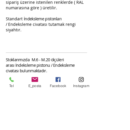
sipariş üzerine istenilen renklerde ( RAL
numarasına göre ) üretilir.
Standart
İndeksleme pistonları
/
Endeksleme civatası tutamak rengi
siyahtır.
Stoklarımızda M.6 - M.20 ölçüleri
arası İndeksleme pistonu / Endeksleme
civatası bulunmaktadır.
Satın alacağınız İndeksleme pistonları /
Tel
E_posta
Facebook
Instagram
Endeksleme civataları yüksek teknolojiye
sahip ve dünyaca ünlü Arburg Enjeksiyon
makinalarında üretilmektedir.
Alman Menşeilidir.
Ölçü Tablosu